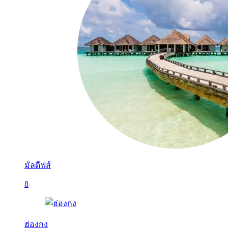
มัลดีฟส์
8
ฮ่องกง